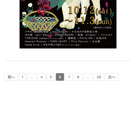
前へ
1
…
4
5
6
7
8
…
28
次へ