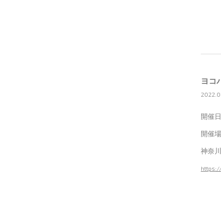
ヨコ
2022.0
開催日
開催場
神奈川
https: