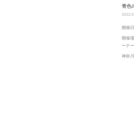
青色
2022.0
開催日
開催場
ーナ
神奈川