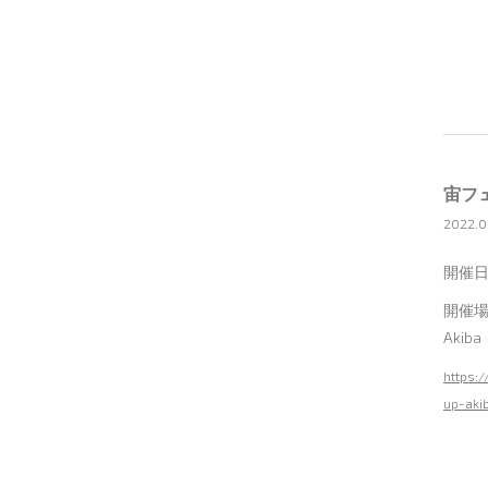
宙フ
2022.0
開催日
開催
Akiba
https:
up-aki