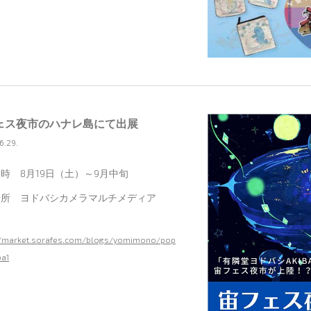
ェス夜市のハナレ島にて出展
6.29.
時 8月19日（土）～9月中旬
場所 ヨドバシカメラマルチメディア
//market.sorafes.com/blogs/yomimono/pop
ba1