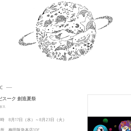
IC
だスーク 創造夏祭
.11.
時 8月17日（水）～8月23日（火）
所 梅田阪急本店10F